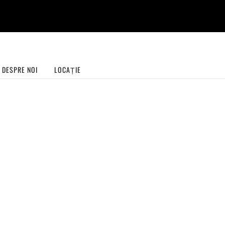
Livrare gratuită la EasyBox pentru comenzile de peste 99 lei!
Vezi detalii
DESPRE NOI
LOCAȚIE