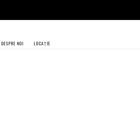
Livrare gratuită la EasyBox pentru comenzile de peste 99 lei!
Vezi detalii
DESPRE NOI
LOCAȚIE